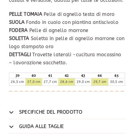
casual e versatile, adatta per tutte le occasioni.
PELLE TOMAIA
Pelle di agnello testa di moro
SUOLA
Fondo in cuoio con piantina antiscivolo
FODERA
Pelle di agnello marrone
SOLETTA
Soletta in pelle di agnello marrone con
logo stampato oro
DETTAGLI
Travette laterali -cucitura mocassino
– lavorazione sacchetto.
39
40
41
42
43
44
45
26,5 cm
27,0 cm
27,7 cm
28,6 cm
29,0 cm
29,7 cm
30,5 cm
SPECIFICHE DEL PRODOTTO
GUIDA ALLE TAGLIE